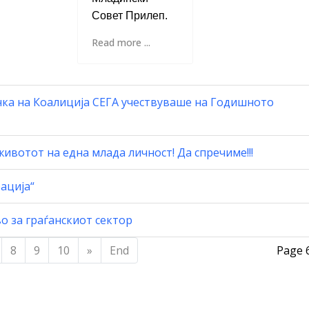
Совет Прилеп.
Read more ...
ка на Коалиција СЕГА учествуваше на Годишното
ивотот на една млада личност! Да спречиме!!!
ација“
о за граѓанскиот сектор
8
9
10
»
End
Page 6