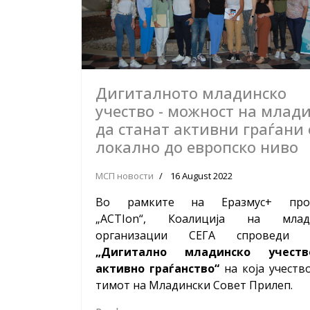
Дигиталното младинско
учество - можност на млад
да станат активни граѓани
локално до европско ниво
МСП новости
16 August 2022
Во рамките на Еразмус+ прое
„ACTIon“
,
Коалиција на млади
организации СЕГА спроведи о
„Дигитално младинско учест
активно граѓанство“
на која учеств
тимот на Младински Совет Прилеп.