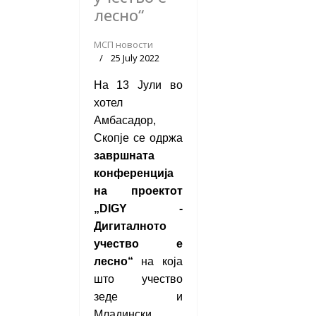
лесно“
МСП новости
25 July 2022
На 13 Јули во
хотел
Амбасадор,
Скопје се одржа
завршната
конференција
на проектот
„
DIGY -
Дигиталното
учество е
лесно“
на која
што учество
зеде и
Младински