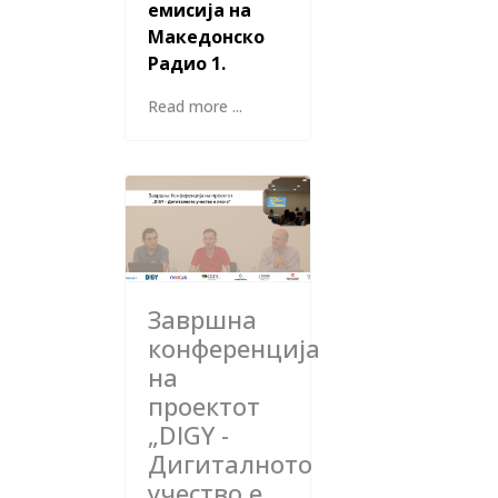
емисија на
Македонско
Радио 1.
Read more ...
Завршна
конференција
на
проектот
„DIGY -
Дигиталното
учество е