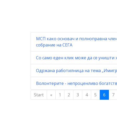
МСП како основач и полноправна член
собрание на СЕГА
Со само еден клик може да се уништи ж
Одржана работилница на тема „Имигр
Волонтерите - непроценливо богатств
Start
«
1
2
3
4
5
6
7