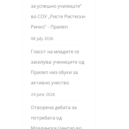
за успешно училиште“
во СОУ „Ристе Ристески-
Ричко“ - Прилеп
08 July 2026
Гласот на младите се
засилува: учениците од
Прилеп низ обуки за
активно учество
24 June 2026
Отворена дебата за
потребата од
Младински Центар во