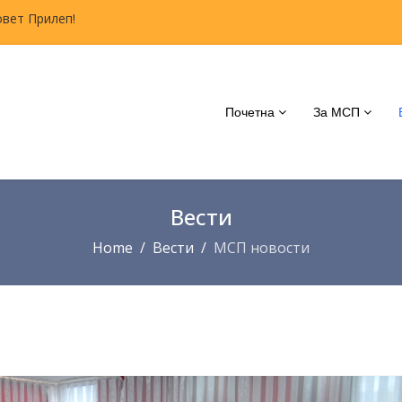
овет Прилеп!
Почетна
За МСП
Вести
Home
Вести
МСП новости