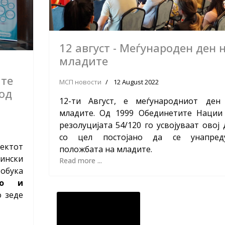
12 август - Меѓународен ден 
младите
ите
МСП новости
12 August 2022
 од
12-ти Август, е меѓународниот ден
младите. Од 1999 Обединетите Нации
резолуцијата 54/120 го усвојуваат овој 
со цел постојано да се унапред
ктот
положбата на младите.
нски
Read more ...
бука
во и
о зеде