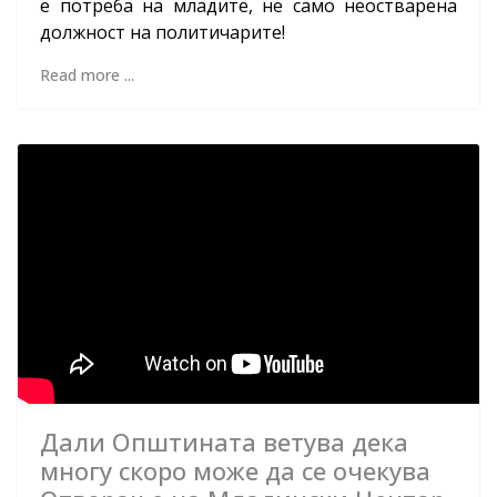
е потреба на младите, не само неостварена
должност на политичарите!
Read more ...
Дали Општината ветува дека
многу скоро може да се очекува