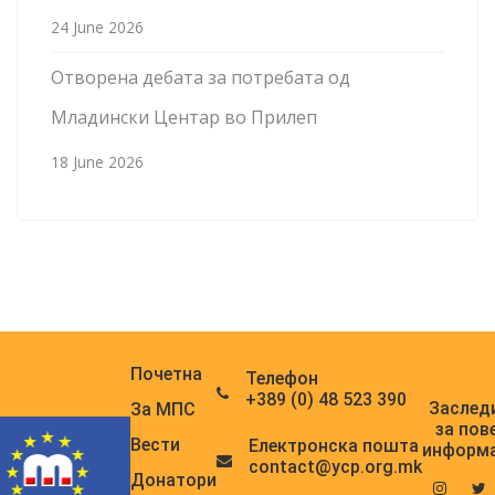
24 June 2026
Отворена дебата за потребата од
Младински Центар во Прилеп
18 June 2026
Почетна
Телефон
+389 (0) 48 523 390
Заслед
За МПС
за пов
Вести
Електронска поштa
информ
contact@ycp.org.mk
Донатори