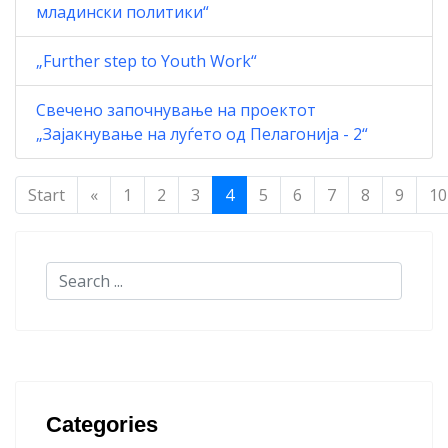
младински политики“
„Further step to Youth Work“
Свечено започнување на проектот
„Зајакнување на луѓето од Пелагонија - 2“
Start
«
1
2
3
4
5
6
7
8
9
10
Categories