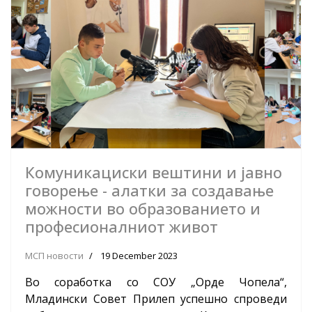
Комуникациски вештини и јавно
говорење - алатки за создавање
можности во образованието и
професионалниот живот
МСП новости
19 December 2023
Во соработка со СОУ „Орде Чопела“,
Младински Совет Прилеп успешно спроведи