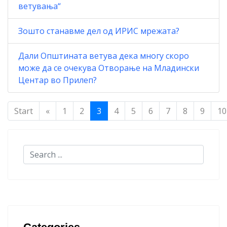
ветувања“
Зошто станавме дел од ИРИС мрежата?
Дали Општината ветува дека многу скоро
може да се очекува Отворање на Младински
Центар во Прилеп?
Start
«
1
2
3
4
5
6
7
8
9
10