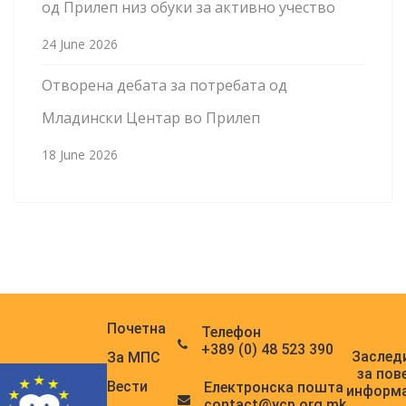
од Прилеп низ обуки за активно учество
24 June 2026
Отворена дебата за потребата од
Младински Центар во Прилеп
18 June 2026
Почетна
Телефон
+389 (0) 48 523 390
Заслед
За МПС
за пов
Вести
Електронска поштa
информ
contact@ycp.org.mk