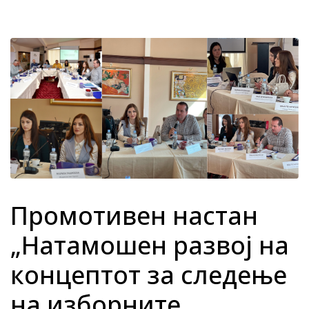
Промотивен настан
„Натамошен развој на
концептот за следење
на изборните