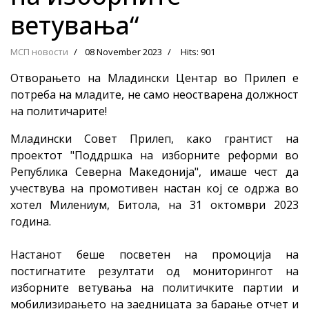
ветувања“
МСП новости
08 November 2023
Hits: 901
Отворањето на Младински Центар во Прилеп е
потреба на младите, не само неостварена должност
на политичарите!
Младински Совет Прилеп, како грантист на
проектот "Поддршка на изборните реформи во
Република Северна Македонија", имаше чест да
учествува на промотивен настан кој се одржа во
хотел Милениум, Битола, на 31 октомври 2023
година.
Настанот беше посветен на промоција на
постигнатите резултати од мониторингот на
изборните ветувања на политичките партии и
мобилизирањето на заедницата за барање отчет и