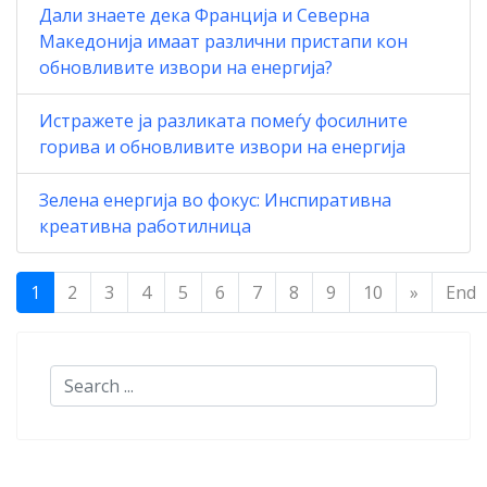
Дали знаете дека Франција и Северна
Македонија имаат различни пристапи кон
обновливите извори на енергија?
Истражете ја разликата помеѓу фосилните
горива и обновливите извори на енергија
Зелена енергија во фокус: Инспиративна
креативна работилница
1
2
3
4
5
6
7
8
9
10
»
End