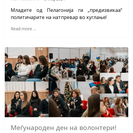
Младите од Пелагонија ги „предизвикаа“
политичарите на натпревар во куглање!
Read more ...
Меѓународен ден на волонтери!