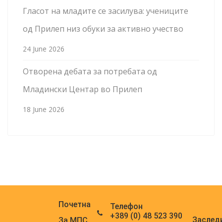
Гласот на младите се засилува: учениците
од Прилеп низ обуки за активно учество
24 June 2026
Отворена дебата за потребата од
Младински Центар во Прилеп
18 June 2026
Почетна
Телефон
+389 (0) 48 523 390
Заслед
За МПС