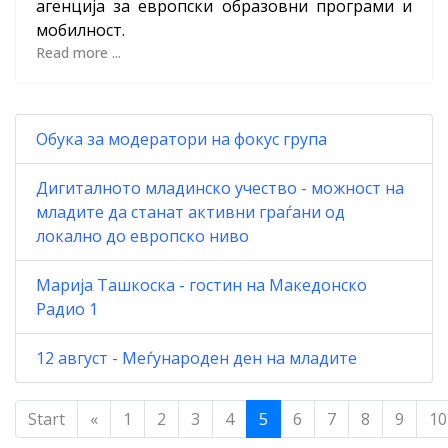
агенција за европски образовни програми и
мобилност.
Read more ...
Обука за модератори на фокус група
Дигиталното младинско учество - можност на
младите да станат активни граѓани од
локално до европско ниво
Марија Ташкоска - гостин на Македонско
Радио 1
12 август - Меѓународен ден на младите
Start
«
1
2
3
4
5
6
7
8
9
10