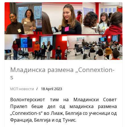
Младинска размена „Connextion-
s
МСП новости
18 April 2023
Волонтерскиот тим на Младински Совет
Прилеп беше дел од младинска размена
„Connextion-s“ во Лиаж, Белгија со учесници од
Франција, Белгија и од Тунис.