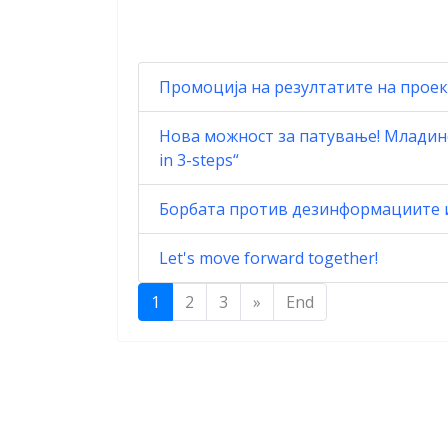
Промоција на резултатите на проекто
Нова можност за патување! Младинск
in 3-steps“
Борбата против дезинформациите и 
Let's move forward together!
1
2
3
»
End