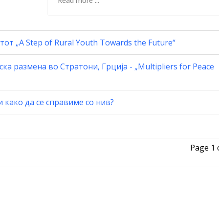
Read more ...
т „A Step of Rural Youth Towards the Future“
а размена во Стратони, Грција - „Multipliers for Peace
како да се справиме со нив?
Page 1 