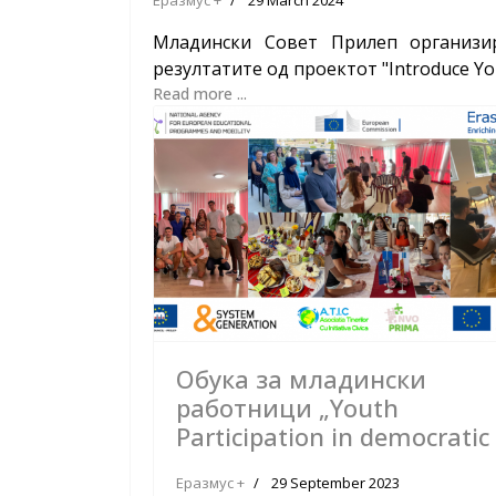
Младински Совет Прилеп организи
резултатите од проектот "Introduce You
Read more ...
Обука за младински
работници „Youth
Participation in democratic 
Еразмус +
29 September 2023