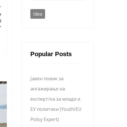
т
Idea
е
l
”
Popular Posts
Јавен повик за
ангажирање на
експерт/ка за млади и
ЕУ политики (Youth/EU
Policy Expert)