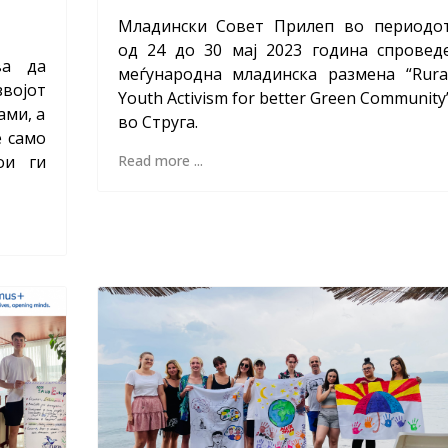
Младински Совет Прилеп во периодо
од 24 до 30 мај 2023 година спровед
ва да
меѓународна младинска размена “Rura
звојот
Youth Activism for better Green Community
ами, а
во Струга.
е само
ои ги
Read more ...