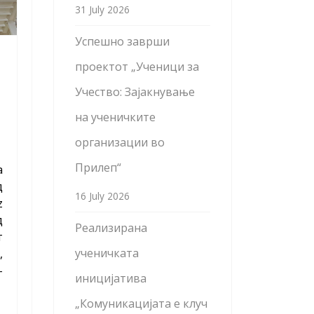
31 July 2026
Успешно заврши
проектот „Ученици за
Учество: Зајакнување
на ученичките
организации во
Прилеп“
а
д
16 July 2026
z
д
Реализирана
т
ученичката
,
-
иницијатива
„Комуникацијата е клуч