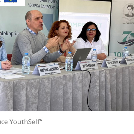
ce YouthSelf“