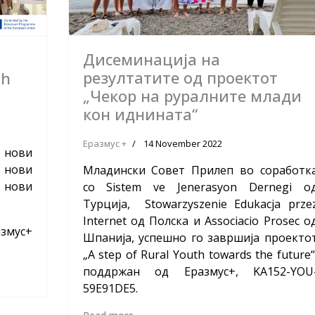
Дисеминација на
резултатите од проектот
th
„Чекор на руралните млади
кон иднината“
Еразмус +
14 November 2022
 нови
 нови
Младински Совет Прилеп во соработк
нови
со Sistem ve Jenerasyon Dernegi о
Турција, Stowarzyszenie Edukacja prze
Internet од Полска и Associacio Prosec о
азмус+
Шпанија, успешно го завршија проекто
„A step of Rural Youth towards the future“
поддржан од Еразмус+, KA152-YOU
59E91DE5.