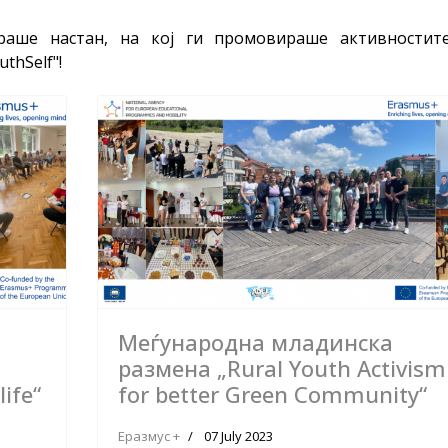
раше настан, на кој ги промовираше активностит
thSelf"!
Меѓународна младинска
размена „Rural Youth Activism
life“
for better Green Community“
Еразмус +
07 July 2023