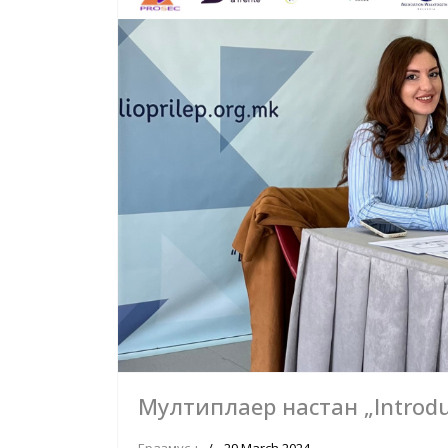
Мултиплаер настан „Introdu
Еразмус +
29 March 2024