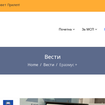
овет Прилеп!
Почетна
За МСП
Вести
Home
Вести
Еразмус +