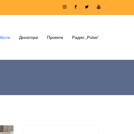
Вести
Донатори
Проекти
Радио „Pulse“