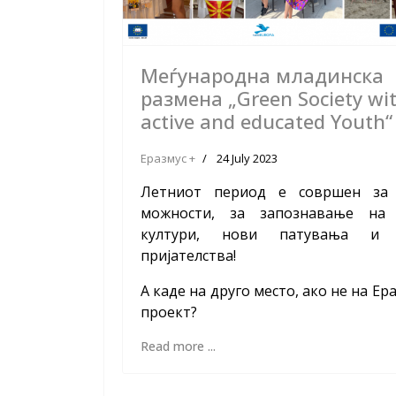
Меѓународна младинска
размена „Green Society wi
active and educated Youth“
Еразмус +
24 July 2023
Летниот период е совршен за
можности, за запознавање на
култури, нови патувања и 
пријателства!
А каде на друго место, ако не на Ер
проект?
Read more ...