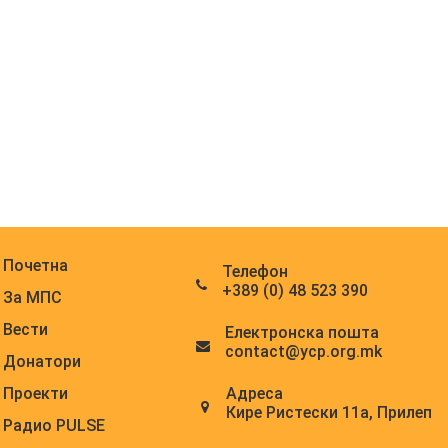
Почетна
Телефон
+389 (0) 48 523 390
За МПС
Вести
Електронска поштa
contact@ycp.org.mk
Донатори
Адреса
Проекти
Кире Ристески 11а, Прилеп
Радио PULSE