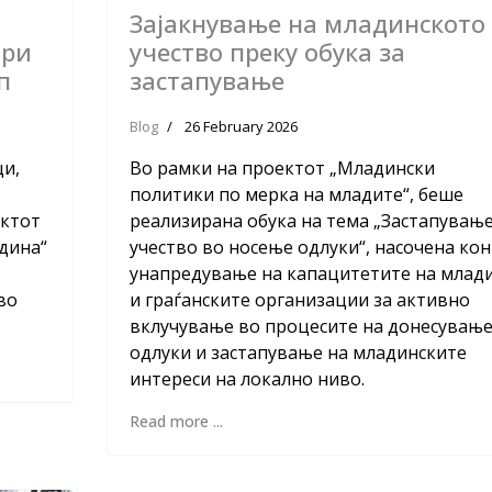
Зајакнување на младинското
три
учество преку обука за
п
застапување
Blog
26 February 2026
ци,
Во рамки на проектот „Младински
политики по мерка на младите“, беше
ектот
реализирана обука на тема „Застапување
дина“
учество во носење одлуки“, насочена кон
унапредување на капацитетите на млад
во
и граѓанските организации за активно
вклучување во процесите на донесувањ
одлуки и застапување на младинските
интереси на локално ниво.
Read more ...