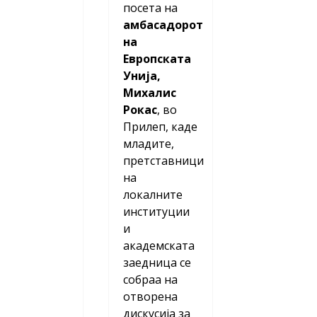
посета на
амбасадорот
на
Европската
Унија,
Михалис
Рокас
, во
Прилеп, каде
младите,
претставници
на
локалните
институции
и
академската
заедница се
собраа на
отворена
дискусија за