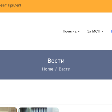
овет Прилеп!
Почетна
За МСП
Вести
Home
Вести