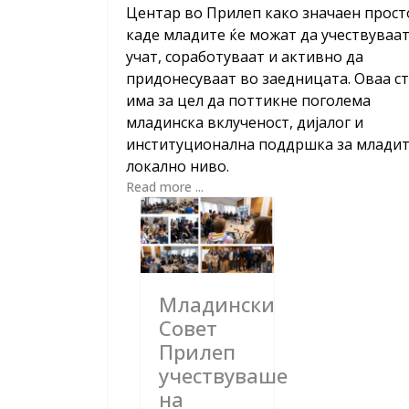
Центар во Прилеп како значаен прост
каде младите ќе можат да учествуваат
учат, соработуваат и активно да
придонесуваат во заедницата. Оваа ст
има за цел да поттикне поголема
младинска вклученост, дијалог и
институционална поддршка за младит
локално ниво.
Read more ...
Младински
Совет
Прилеп
учествуваше
на