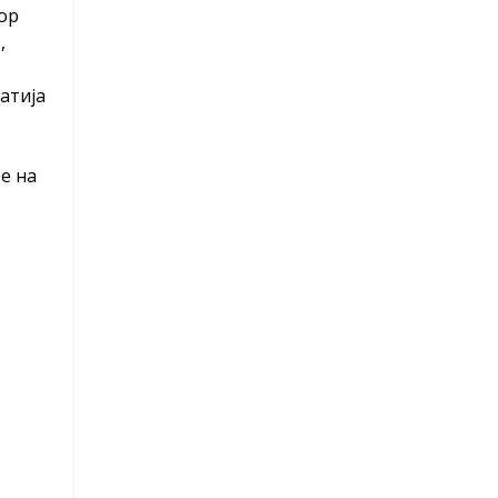
ор
,
атија
е на