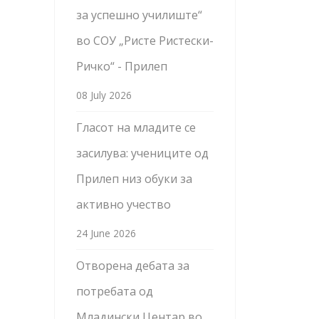
за успешно училиште“
во СОУ „Ристе Ристески-
Ричко“ - Прилеп
08 July 2026
Гласот на младите се
засилува: учениците од
Прилеп низ обуки за
активно учество
24 June 2026
Отворена дебата за
потребата од
Младински Центар во