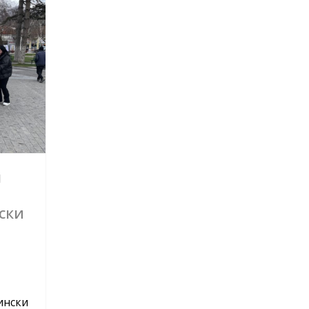
п
ски
ински