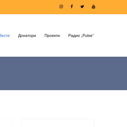
Вести
Донатори
Проекти
Радио „Pulse“