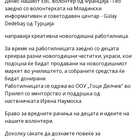
Денес нашиот ЕВС волонтер од Франција -Тео
заедно со волонтерката на Младински
информативен и советодавен центар - Gülay
Dedebaş од Турција
направија креативна новогодишна работилница.
За време на работилницата заедно со децата
креираа разни новогодишни честитки, украси, кои
подоцна ќе бидат продавани на новогодишниот
маркет во училиштето, а собраните средства ќе
бидат донирани.
Работилницата се одржа во ООУ „Гоце Делчев“ во
Прилеп со менторство и поддршка од
наствничката Ирена Наумоска.
Браво за вредните рачиња на децата и идеите на
нашите волонтери.
Доколку сакате да дознаете повеќе за