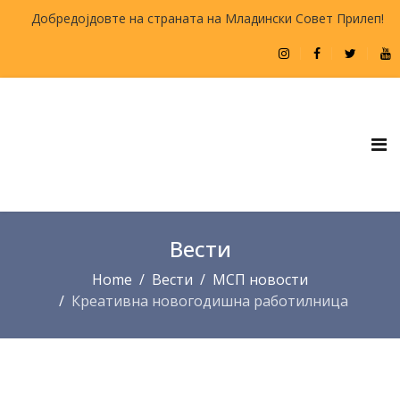
Добредојдовте на страната на Младински Совет Прилеп!
Вести
Home
Вести
МСП новости
Креативна новогодишна работилница