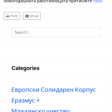
новогодишната работилницата притиснете
тука.
Print
Email
Categories
Европски Солидарен Корпус
Еразмус +
Младинско учество