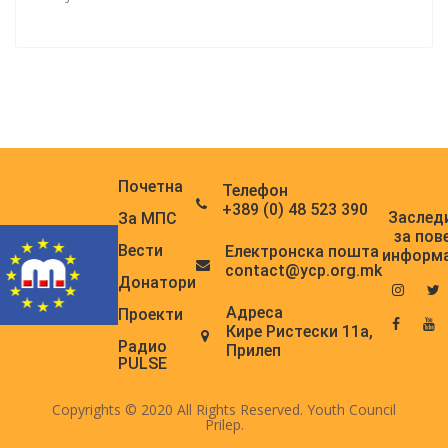
Почетна
Телефон
+389 (0) 48 523 390
Заслед
За МПС
за пов
Вести
Електронска поштa
информ
contact@ycp.org.mk
Донатори
Адреса
Проекти
Кире Ристески 11а,
Радио
Прилеп
PULSE
Copyrights © 2020 All Rights Reserved. Youth Council
Prilep.