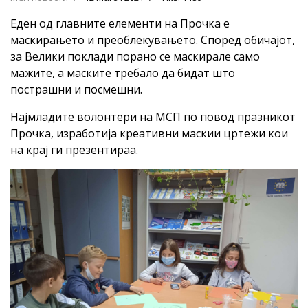
Еден од главните елементи на Прочка е
маскирањето и преоблекувањето. Според обичајот,
за Велики поклади порано се маскирале само
мажите, а маските требало да бидат што
пострашни и посмешни.
Најмладите волонтери на МСП по повод празникот
Прочка, изработија креативни маскии цртежи кои
на крај ги презентираа.