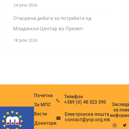
24 June 2026
Отворена дебата за потребата од
Младински Центар во Прилеп
18 June 2026
Почетна
Телефон
+389 (0) 48 523 390
Заслед
За МПС
за пов
Вести
Електронска поштa
информ
contact@ycp.org.mk
Донатори