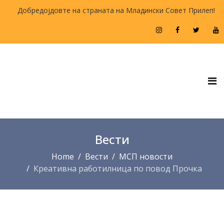
Добредојдовте на страната на Младински Совет Прилеп!
Вести
Home
Вести
МСП новости
Креативна работилница по повод Прочка