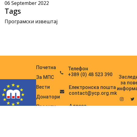
06 September 2022
Tags
Програмски извештај
Почетна
Телефон
+389 (0) 48 523 390
Заслед
За МПС
за пов
Вести
Електронска поштa
информ
contact@ycp.org.mk
Донатори
Адреса
Проекти
Кире Ристески 11а,
Радио
Прилеп
PULSE
Copyrights © 2020 All Rights Reserved. Youth Council