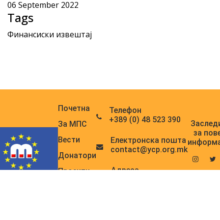
06 September 2022
Tags
Финансиски извештај
Почетна
Телефон
+389 (0) 48 523 390
Заслед
За МПС
за пов
Вести
Електронска поштa
информ
contact@ycp.org.mk
Донатори
Адреса
Проекти
Кире Ристески 11а,
Радио
Прилеп
PULSE
Copyrights © 2020 All Rights Reserved. Youth Council