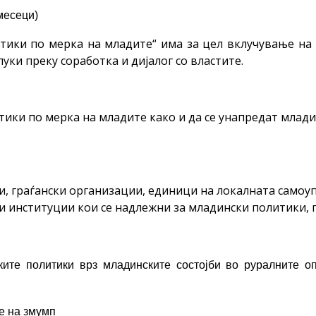
 месеци)
ики по мерка на младите“ има за цел вклучување на 
ки преку соработка и дијалог со властите.
тики по мерка на младите како и да се унапредат млади
ни, граѓански организации, единици на локалната самоу
и институции кои се надлежни за младински политики,
ките политики врз младинските состојби во руралните 
е на змумп