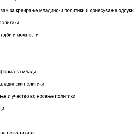
зам за креирање младински политики и донесување одлуки
политики
стојби и можности
тформа за млади
 младински политики
ање и учество во носење политики
ци
на резултатите