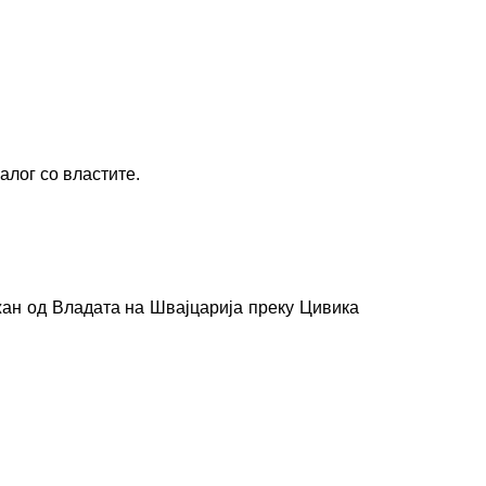
алог со властите.
жан од Владата на Швајцарија преку Цивика