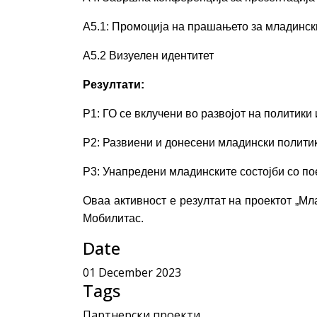
А5.1: Промоција на прашањето за младинск
А5.2 Визуелен идентитет
Резултати:
Р1: ГО се вклучени во развојот на политики
Р2: Развиени и донесени младински политик
Р3: Унапредени младинските состојби со п
Оваа активност е резултат на проектот „М
Мобилитас.
Date
01 December 2023
Tags
Партнерски проекти