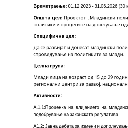
Времетраење:
01.12.2023 - 31.06.2026 (30
Општа цел:
Проектот „Младински полит
политики и процесите на донесување одлу
Специфична цел:
Да се развијат и донесат младински поли
спроведување на политиките за млади.
Целна група:
Mлади лица на возраст од 15 до 29 годи
регионални центри за развој, националн
Активности:
А.1.1:Проценка на влијанието на младинс
подобрување на законската регулатива
А1.2: Јавна дебата за измени и дополнувањ