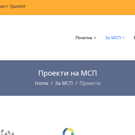
овет Прилеп!
Почетна
За МСП
Проекти на МСП
Home
За МСП
Проекти